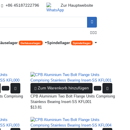
+86 45187222796
Zur Hauptwebsite




äuselager
Spindellager
Gehäuselager
Spindellager
Zum Warenkorb hinzufügen
ts Comprising
CPB Aluminium Two Bolt Flange Units Comprising
Stainless Bearing Insert-SS KFL001
$13.81