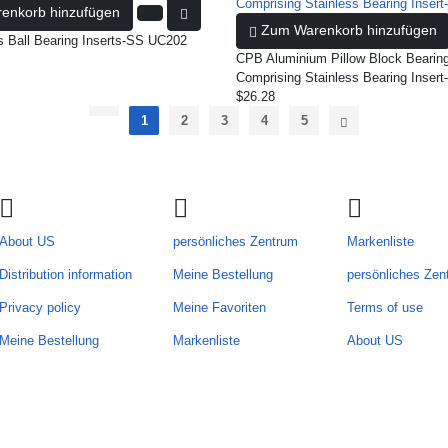
enkorb hinzufügen
Zum Warenkorb hinzufügen
s Ball Bearing Inserts-SS UC202
CPB Aluminium Pillow Block Bearing
Comprising Stainless Bearing Inser
$26.28
1
2
3
4
5
About US
persönliches Zentrum
Markenliste
Distribution information
Meine Bestellung
persönliches Zen
Privacy policy
Meine Favoriten
Terms of use
Meine Bestellung
Markenliste
About US