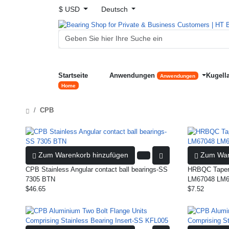
$ USD
Deutsch
Startseite
Anwendungen
Kugell
Anwendungen
Home
CPB
Zum Warenkorb hinzufügen
Zum War
CPB Stainless Angular contact ball bearings-SS
HRBQC Tapere
7305 BTN
LM67048 LM6
$46.65
$7.52