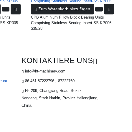
Zum Warenkorb hinzufügen
 Units
CPB Aluminium Pillow Block Bearing Units
t-SS KP005
Comprising Stainless Bearing Insert-SS KP006
$35.28
KONTAKTIERE UNS
info@ht-machinery.com
trum
86-451-87222796、87222760
Nr. 209, Changjiang Road, Bezirk
Nangang, Stadt Harbin, Provinz Heilongjiang,
China.