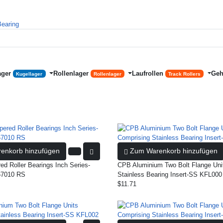
ager
Rollenlager
Laufrollen
Geh
Kugellager
Rollenlager
Track Rollers
enkorb hinzufügen
Zum Warenkorb hinzufügen
d Roller Bearings Inch Series-
CPB Aluminium Two Bolt Flange Uni
7010 RS
Stainless Bearing Insert-SS KFL000
$11.71